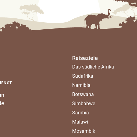
Reiseziele
Das südliche Afrika
Südafrika
IENST
Namibia
Botswana
nn
de
Simbabwe
Sambia
Malawi
Mosambik