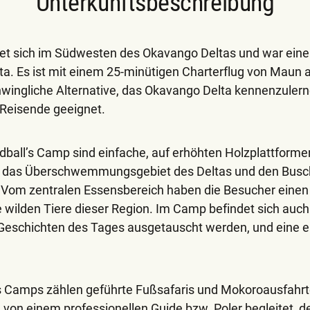
Unterkunftsbeschreibung
t sich im Südwesten des Okavango Deltas und war einer 
a. Es ist mit einem 25-minütigen Charterflug von Maun a
chwingliche Alternative, das Okavango Delta kennenzuler
 Reisende geeignet.
dball’s Camp sind einfache, auf erhöhten Holzplattformen
uf das Überschwemmungsgebiet des Deltas und den Busch.
Vom zentralen Essensbereich haben die Besucher einen 
e wilden Tiere dieser Region. Im Camp befindet sich auch
ie Geschichten des Tages ausgetauscht werden, und eine 
s Camps zählen geführte Fußsafaris und Mokoroausfahrten
 von einem professionellen Guide bzw. Poler begleitet, d