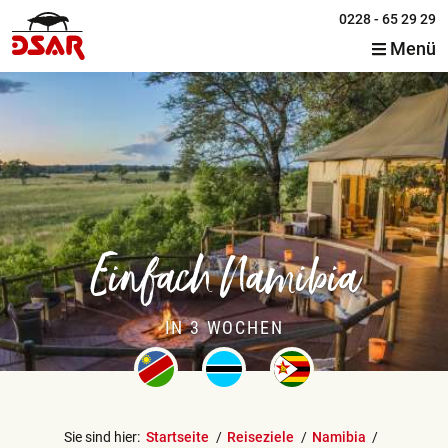
0228 - 65 29 29
Menü
Einfach Namibia
IN 3 WOCHEN
Sie sind hier:
Startseite
Reiseziele
Namibia