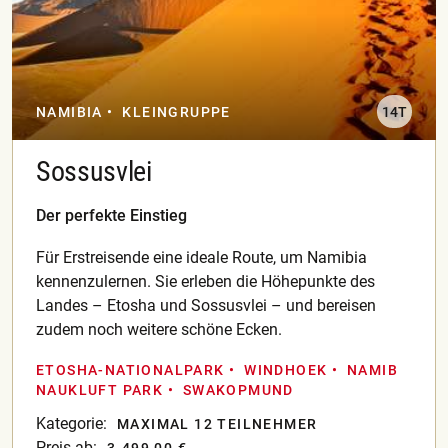
NAMIBIA
KLEINGRUPPE
14T
Sossusvlei
Der perfekte Einstieg
Für Erstreisende eine ideale Route, um Namibia
kennenzulernen. Sie erleben die Höhepunkte des
Landes – Etosha und Sossusvlei – und bereisen
zudem noch weitere schöne Ecken.
ETOSHA-NATIONALPARK
WINDHOEK
NAMIB
NAUKLUFT PARK
SWAKOPMUND
Kategorie:
MAXIMAL 12 TEILNEHMER
Preis ab: