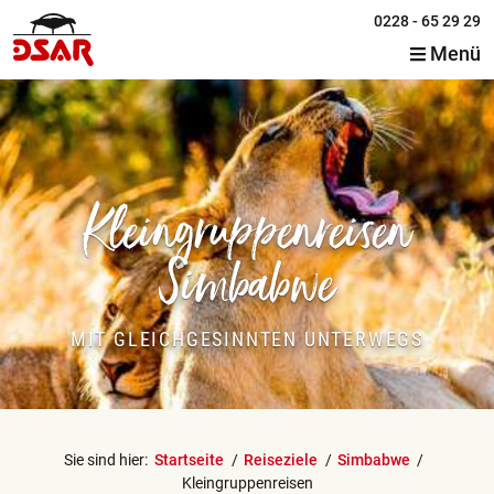
0228 - 65 29 29
Menü
Kleingruppenreisen
Simbabwe
MIT GLEICHGESINNTEN UNTERWEGS
Sie sind hier:
Startseite
Reiseziele
Simbabwe
Kleingruppenreisen