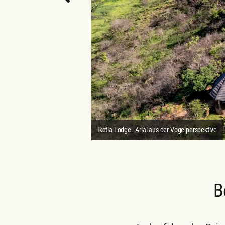
BILD
Iketla Lodge - Arial aus der Vogelperspektive
B