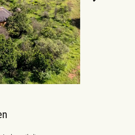
BILD
Zimmerbeispiel (King & Twin Ch
en