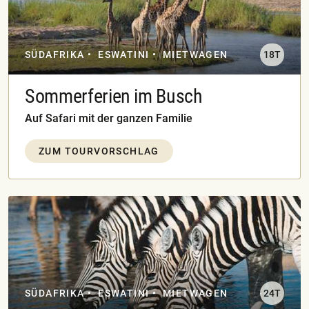
SÜDAFRIKA
ESWATINI
MIETWAGEN
18T
Sommerferien im Busch
Auf Safari mit der ganzen Familie
ZUM TOURVORSCHLAG
SÜDAFRIKA
ESWATINI
MIETWAGEN
24T