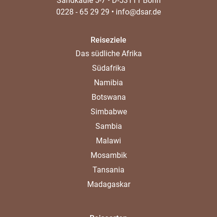
Sandkaule 5-7
•
D-53111 Bonn
0228 - 65 29 29
•
info@dsar.de
Reiseziele
Das südliche Afrika
Südafrika
Namibia
Botswana
Simbabwe
Sambia
Malawi
Mosambik
Tansania
Madagaskar