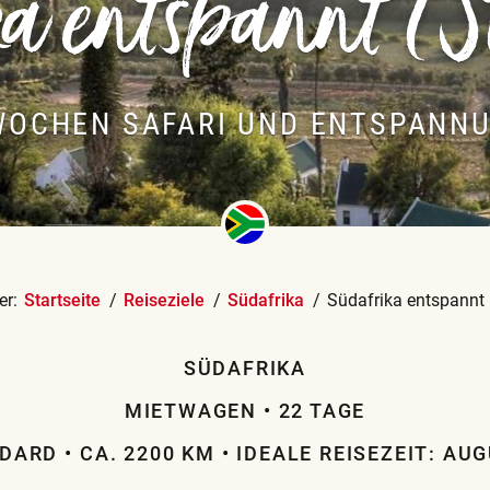
a entspannt (
WOCHEN SAFARI UND ENTSPANN
er:
Startseite
Reiseziele
Südafrika
Südafrika entspannt 
SÜDAFRIKA
MIETWAGEN
22 TAGE
NDARD
CA. 2200 KM
IDEALE REISEZEIT: AUG