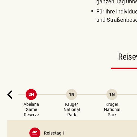
ganzen Tag unbe
Für Ihre individ
und Straßenbes
Reise
2N
1N
1N
d
zurück
Abelana
Kruger
Kruger
Game
National
National
Reserve
Park
Park
Reisetag 1