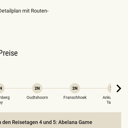
Detailplan mit Routen-
Preise
N
2N
2N
enberg
Oudtshoorn
Franschhoek
Ankunft DE
vor
ay
Tag 22
an den Reisetagen 4 und 5: Abelana Game