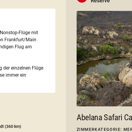
Reserve
 Nonstop-Flüge mit
on Frankfurt/Main
ündigen Flug am
g der einzelnen Flüge
ise immer ein
Abelana Safari C
dt
(360 km)
ZIMMERKATEGORIE: ME