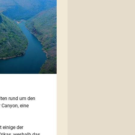
lten rund um den
r Canyon, eine
 einige der
rikas, weshalb das