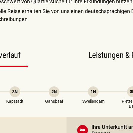
schwert von Quartiersuche für Ihre Erkundungen nutzen
uelle Reise erhalten Sie von uns einen deutschsprachigen 
chreibungen
verlauf
Leistungen & 
3N
2N
1N
3
Kapstadt
Gansbaai
Swellendam
Plett
B
Ihre Unterkunft 